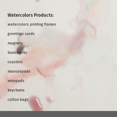
Watercolors Products:
watercolors printing frames
greetings cards
magnets
bookmarks
coasters
maousepads
notepads
keychains
cotton bags