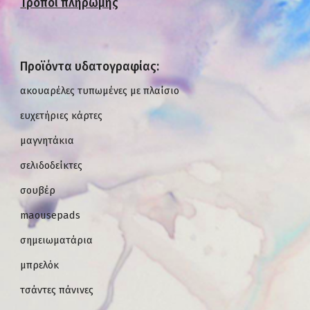
Τρόποι πληρωμής
Προϊόντα υδατογραφίας:
ακουαρέλες τυπωμένες με πλαίσιο
ευχετήριες κάρτες
μαγνητάκια
σελιδοδείκτες
σουβέρ
maousepads
σημειωματάρια
μπρελόκ
τσάντες πάνινες